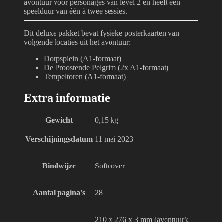
avontuur voor personages van level 2 en heeft een
speelduur van één à twee sessies.
Dit deluxe pakket bevat fysieke posterkaarten van
volgende locaties uit het avontuur:
Dorpsplein (A1-formaat)
De Proostende Pelgrim (2x A1-formaat)
Tempeltoren (A1-formaat)
Extra informatie
Gewicht
0,15 kg
Verschijningsdatum
11 mei 2023
Bindwijze
Softcover
Aantal pagina's
28
210 x 276 x 3 mm (avontuur);