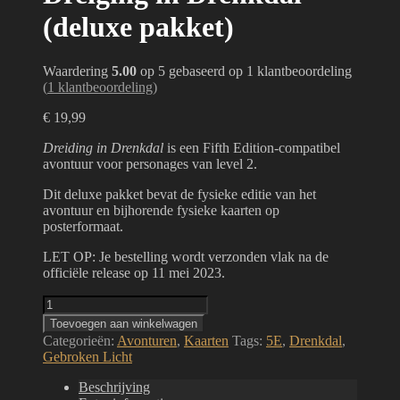
(deluxe pakket)
Waardering
5.00
op 5 gebaseerd op
1
klantbeoordeling
(
1
klantbeoordeling)
€
19,99
Dreiding in Drenkdal
is een Fifth Edition-compatibel
avontuur voor personages van level 2.
Dit deluxe pakket bevat de fysieke editie van het
avontuur en bijhorende fysieke kaarten op
posterformaat.
LET OP: Je bestelling wordt verzonden vlak na de
officiële release op 11 mei 2023.
Dreiging
in
Toevoegen aan winkelwagen
Drenkdal
Categorieën:
Avonturen
,
Kaarten
Tags:
5E
,
Drenkdal
,
(deluxe
Gebroken Licht
pakket)
aantal
Beschrijving